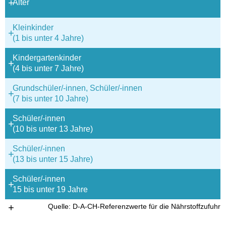
Alter
Klein­kin­der
(1 bis unter 4 Jah­re)
Kin­der­gar­ten­kin­der
(4 bis unter 7 Jah­re)
Grund­schü­ler/-innen, Schü­ler/-innen
(7 bis unter 10 Jah­re)
Schü­ler/-innen
(10 bis unter 13 Jah­re)
Schü­ler/-innen
(13 bis unter 15 Jah­re)
Schü­ler/-innen
15 bis unter 19 Jah­re
Quel­le: D‑A-CH-Refe­renz­wer­te für die Nähr­stoff­zu­fuhr