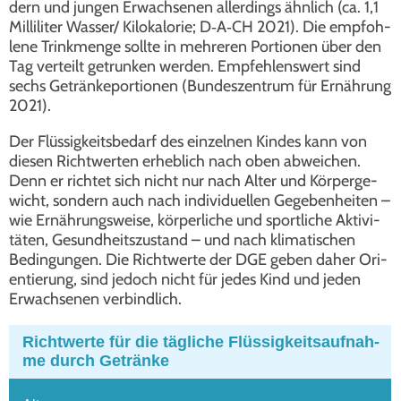
dern und jun­gen Erwach­se­nen aller­dings ähn­lich (ca. 1,1
Mil­li­li­ter Wasser/ Kilo­ka­lo­rie; D‑A‑CH 2021). Die emp­foh­
le­ne Trink­men­ge soll­te in meh­re­ren Por­tio­nen über den
Tag ver­teilt getrun­ken wer­den. Emp­feh­lens­wert sind
sechs Geträn­kepor­tio­nen (Bun­des­zen­trum für Ernäh­rung
2021).
Der Flüs­sig­keits­be­darf des ein­zel­nen Kin­des kann von
die­sen Richt­wer­ten erheb­lich nach oben abwei­chen.
Denn er rich­tet sich nicht nur nach Alter und Kör­per­ge­
wicht, son­dern auch nach indi­vi­du­el­len Gege­ben­hei­ten –
wie Ernäh­rungs­wei­se, kör­per­li­che und sport­li­che Akti­vi­
tä­ten, Gesund­heits­zu­stand – und nach kli­ma­ti­schen
Bedin­gun­gen. Die Richt­wer­te der DGE geben daher Ori­
en­tie­rung, sind jedoch nicht für jedes Kind und jeden
Erwach­se­nen ver­bind­lich.
Richt­wer­te für die täg­li­che Flüs­sig­keits­auf­nah­
me durch Geträn­ke