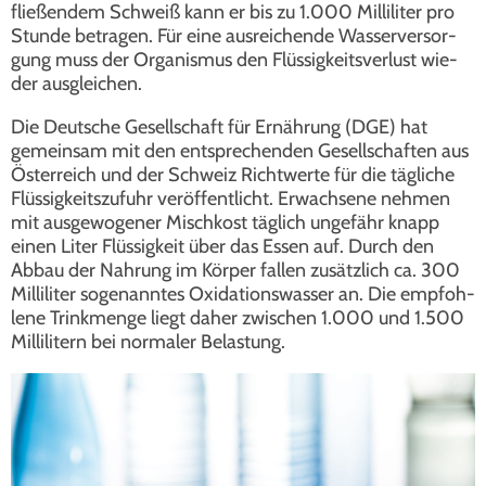
flie­ßen­dem Schweiß kann er bis zu 1.000 Mil­li­li­ter pro
Stun­de betra­gen. Für eine aus­rei­chen­de Was­ser­ver­sor­
gung muss der Orga­nis­mus den Flüs­sig­keits­ver­lust wie­
der aus­glei­chen.
Die Deut­sche Gesell­schaft für Ernäh­rung (DGE) hat
gemein­sam mit den ent­spre­chen­den Gesell­schaf­ten aus
Öster­reich und der Schweiz Richt­wer­te für die täg­li­che
Flüs­sig­keits­zu­fuhr ver­öf­fent­licht. Erwach­se­ne neh­men
mit aus­ge­wo­ge­ner Misch­kost täg­lich unge­fähr knapp
einen Liter Flüs­sig­keit über das Essen auf. Durch den
Abbau der Nah­rung im Kör­per fal­len zusätz­lich ca. 300
Mil­li­li­ter soge­nann­tes Oxi­da­ti­ons­was­ser an. Die emp­foh­
le­ne Trink­men­ge liegt daher zwi­schen 1.000 und 1.500
Mil­li­li­tern bei nor­ma­ler Belas­tung.