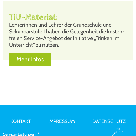
TiU-Material:
Leh­re­rin­nen und Leh­rer der Grund­schu­le und
Sekun­dar­stu­fe I haben die Gele­gen­heit die kos­ten­
frei­en Ser­vice-Ange­bot der Initia­ti­ve „Trin­ken im
Unter­richt“ zu nut­zen.
Mehr Infos
KONTAKT
IMPRESSUM
DATENSCHUTZ
Service-Leitungen: *