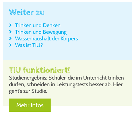
Weiter zu
Trin­ken und Den­ken
Trin­ken und Bewe­gung
Was­ser­haus­halt der Kör­pers
Was ist TiU?
TiU funktioniert!
Stu­di­en­ergeb­nis: Schü­ler, die im Unter­richt trin­ken
dür­fen, schnei­den in Leis­tungs­tests bes­ser ab. Hier
geht’s zur Stu­die.
Mehr Infos