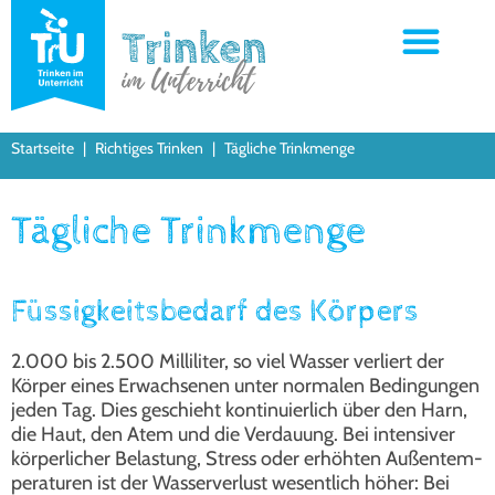
Startseite
|
Richtiges Trinken
|
Tägliche Trinkmenge
Tägliche Trinkmenge
Füssigkeitsbedarf des Körpers
2.000 bis 2.500 Mil­li­li­ter, so viel Was­ser ver­liert der
Kör­per eines Erwach­se­nen unter nor­ma­len Bedin­gun­gen
jeden Tag. Dies geschieht kon­ti­nu­ier­lich über den Harn,
die Haut, den Atem und die Ver­dau­ung. Bei inten­si­ver
kör­per­li­cher Belas­tung, Stress oder erhöh­ten Außen­tem­
pe­ra­tu­ren ist der Was­ser­ver­lust wesent­lich höher: Bei