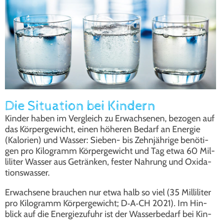
Die Situation bei Kindern
Kin­der haben im Ver­gleich zu Erwach­se­nen, bezo­gen auf
das Kör­per­ge­wicht, einen höhe­ren Bedarf an Ener­gie
(Kalo­rien) und Was­ser: Sie­ben- bis Zehn­jäh­ri­ge benö­ti­
gen pro Kilo­gramm Kör­per­ge­wicht und Tag etwa 60 Mil­
li­li­ter Was­ser aus Geträn­ken, fes­ter Nah­rung und Oxi­da­
ti­ons­was­ser.
Erwach­se­ne brau­chen nur etwa halb so viel (35 Mil­li­li­ter
pro Kilo­gramm Kör­per­ge­wicht; D‑A‑CH 2021). Im Hin­
blick auf die Ener­gie­zu­fuhr ist der Was­ser­be­darf bei Kin­