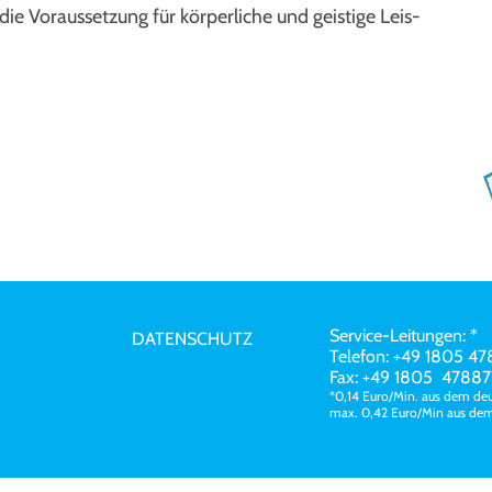
 die Vor­aus­set­zung für kör­per­li­che und geis­ti­ge Leis­
Service-Leitungen: *
DATENSCHUTZ
Telefon: +49 1805 4
Fax: +49 1805 47887
*0,14 Euro/Min. aus dem deu
max. 0,42 Euro/Min aus de