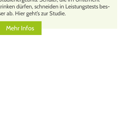
trin­ken dür­fen, schnei­den in Leis­tungs­tests bes­
ser ab. Hier geht’s zur Stu­die.
Mehr Infos