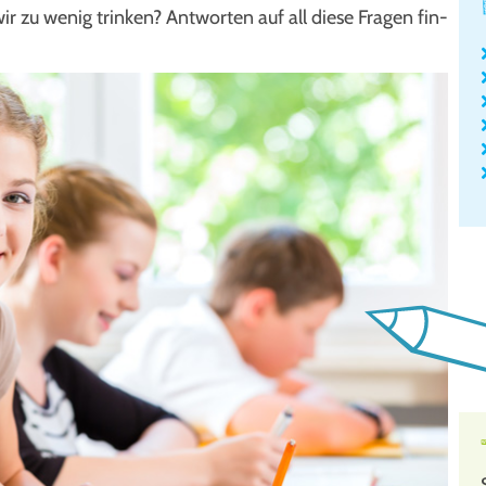
r zu wenig trin­ken? Ant­wor­ten auf all die­se Fra­gen fin­