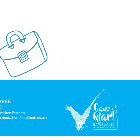
78888
7
tschen Festnetz,
m deutschen Mobilfunknetzen