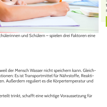
chü­le­rin­nen und Schü­lern – spie­len drei Fak­to­ren eine
tig, weil der Mensch Was­ser nicht spei­chern kann. Gleich­
tio­nen: Es ist Trans­port­mit­tel für Nähr­stof­fe, Reak­ti­
len. Außer­dem regu­liert es die Kör­per­tem­pe­ra­tur und
eilt trinkt, schafft eine wich­ti­ge Vor­aus­set­zung für