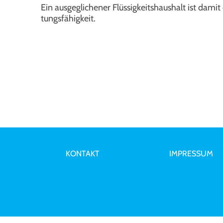
Ein aus­ge­gli­che­ner Flüs­sig­keits­haus­halt ist damit
tungs­fä­hig­keit.
KONTAKT
IMPRESSUM