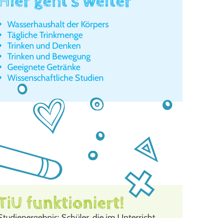
Hier geht’s weiter
Was­ser­haus­halt der Kör­pers
Täg­li­che Trink­men­ge
Trin­ken und Den­ken
Trin­ken und Bewe­gung
Geeig­ne­te Geträn­ke
Wis­sen­schaft­li­che Stu­di­en
TiU funktioniert!
Stu­di­en­ergeb­nis: Schü­ler, die im Unter­richt