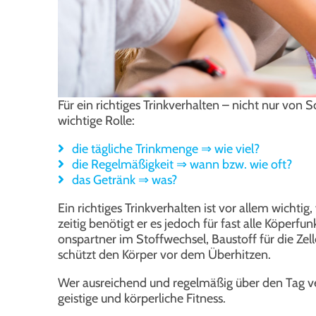
Für ein rich­ti­ges Trink­ver­hal­ten – nicht nur von S
wich­ti­ge Rol­le:
die täg­li­che Trink­men­ge ⇒ wie viel?
die Regel­mä­ßig­keit ⇒ wann bzw. wie oft?
das Getränk ⇒ was?
Ein rich­ti­ges Trink­ver­hal­ten ist vor allem wich­
zei­tig benö­tigt er es jedoch für fast alle Köper­funk­
ons­part­ner im Stoff­wech­sel, Bau­stoff für die Zel­
schützt den Kör­per vor dem Über­hit­zen.
Wer aus­rei­chend und regel­mä­ßig über den Tag ver­t
geis­ti­ge und kör­per­li­che Fit­ness.