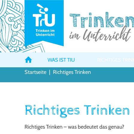
WAS IST TIU
RICHTIGES TRIN
Startseite
|
Richtiges Trinken
Richtiges Trinken
Rich­ti­ges Trin­ken – was bedeu­tet das genau?