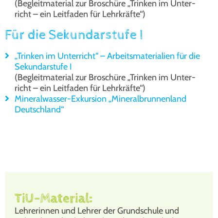
(Begleit­ma­te­ri­al zur Bro­schü­re „Trin­ken im Unter­
richt – ein Leit­fa­den für Lehr­kräf­te“)
Für die Sekundarstufe I
„Trin­ken im Unter­richt“ – Arbeits­ma­te­ria­li­en für die
Sekun­dar­stu­fe I
(Begleit­ma­te­ri­al zur Bro­schü­re „Trin­ken im Unter­
richt – ein Leit­fa­den für Lehr­kräf­te“)
Mine­ral­was­ser-Exkur­si­on „Mine­ral­brun­nen­land
Deutsch­land“
TiU-Material:
Leh­re­rin­nen und Leh­rer der Grund­schu­le und