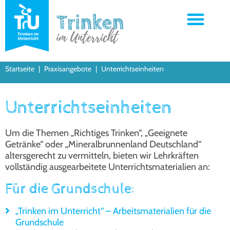
Startseite
|
Praxisangebote
|
Unterrichtseinheiten
Unterrichtseinheiten
Um die The­men „Rich­ti­ges Trin­ken“, „Geeig­ne­te
Geträn­ke“ oder „Mine­ral­brun­nen­land Deutsch­land“
alters­ge­recht zu ver­mit­teln, bie­ten wir Lehr­kräf­ten
voll­stän­dig aus­ge­ar­bei­te­te Unter­richts­ma­te­ria­li­en an:
Für die Grundschule:
„Trin­ken im Unter­richt“ – Arbeits­ma­te­ria­li­en für die
Grund­schu­le