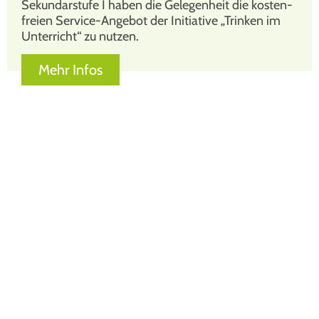
Sekun­dar­stu­fe I haben die Gele­gen­heit die kos­ten­
frei­en Ser­vice-Ange­bot der Initia­ti­ve „Trin­ken im
Unter­richt“ zu nut­zen.
Mehr Infos