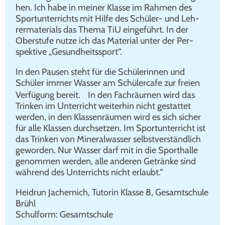
hen. Ich habe in mei­ner Klas­se im Rah­men des
Sport­un­ter­richts mit Hil­fe des Schü­ler- und Leh­
rer­ma­te­ri­als das The­ma TiU ein­ge­führt. In der
Ober­stu­fe nut­ze ich das Mate­ri­al unter der Per­
spek­ti­ve „Gesund­heits­sport“.
In den Pau­sen steht für die Schü­le­rin­nen und
Schü­ler immer Was­ser am Schü­ler­ca­fe zur frei­en
Ver­fü­gung bereit. In den Fach­räu­men wird das
Trin­ken im Unter­richt wei­ter­hin nicht gestat­tet
wer­den, in den Klas­sen­räu­men wird es sich sicher
für alle Klas­sen durch­set­zen. Im Sport­un­ter­richt ist
das Trin­ken von Mine­ral­was­ser selbst­ver­ständ­lich
gewor­den. Nur Was­ser darf mit in die Sport­hal­le
genom­men wer­den, alle ande­ren Geträn­ke sind
wäh­rend des Unter­richts nicht erlaubt.“
Heid­run Jache­mich, Tuto­rin Klas­se 8, Gesamt­schu­le
Brühl
Schul­form: Gesamt­schu­le