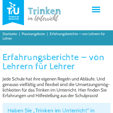
Startseite
|
Praxisangebote
|
Erfahrungsberichte — von Lehrern für
Lehrer
Erfahrungsberichte — von
Lehrern für Lehrer
Jede Schu­le hat ihre eige­nen Regeln und Abläu­fe. Und
genau­so viel­fäl­tig und fle­xi­bel sind die Umset­zungs­mög­
lich­kei­ten für das Trin­ken im Unter­richt. Hier fin­den Sie
Erfah­run­gen und Hil­fe­stel­lung aus der Schul­pra­xis!
Haben Sie „Trinken im Unterricht“ in