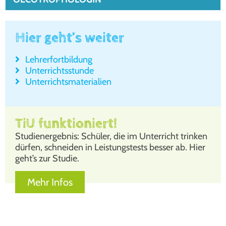
Hier geht’s weiter
Leh­rer­fort­bil­dung
Unter­richts­stun­de
Unter­richts­ma­te­ria­li­en
TiU funktioniert!
Stu­di­en­ergeb­nis: Schü­ler, die im Unter­richt trin­ken
dür­fen, schnei­den in Leis­tungs­tests bes­ser ab. Hier
geht’s zur Stu­die.
Mehr Infos