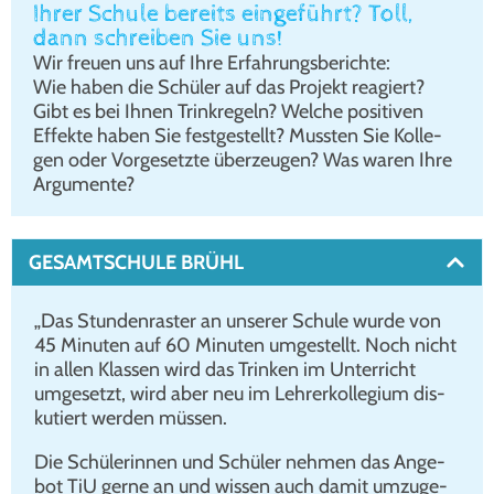
Ihrer Schule bereits eingeführt? Toll,
dann schreiben Sie uns!
Wir freu­en uns auf Ihre Erfah­rungs­be­rich­te:
Wie haben die Schü­ler auf das Pro­jekt reagiert?
Gibt es bei Ihnen Trink­re­geln? Wel­che posi­ti­ven
Effek­te haben Sie fest­ge­stellt? Muss­ten Sie Kol­le­
gen oder Vor­ge­setz­te über­zeu­gen? Was waren Ihre
Argu­men­te?
GESAMT­SCHU­LE BRÜHL
„Das Stun­den­ras­ter an unse­rer Schu­le wur­de von
45 Minu­ten auf 60 Minu­ten umge­stellt. Noch nicht
in allen Klas­sen wird das Trin­ken im Unter­richt
umge­setzt, wird aber neu im Leh­rer­kol­le­gi­um dis­
ku­tiert wer­den müs­sen.
Die Schü­le­rin­nen und Schü­ler neh­men das Ange­
bot TiU ger­ne an und wis­sen auch damit umzu­ge­